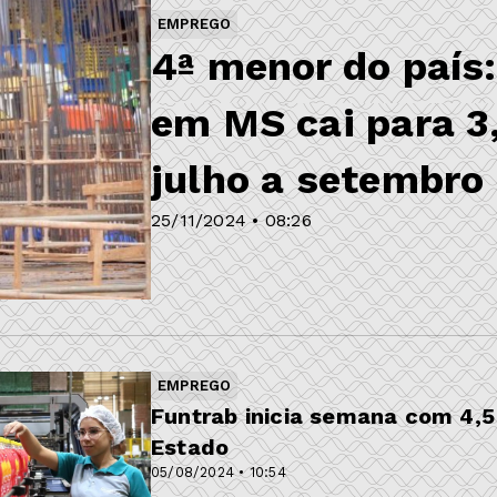
EMPREGO
4ª menor do país
em MS cai para 3
julho a setembro
25/11/2024 • 08:26
EMPREGO
Funtrab inicia semana com 4,
Estado
05/08/2024 • 10:54