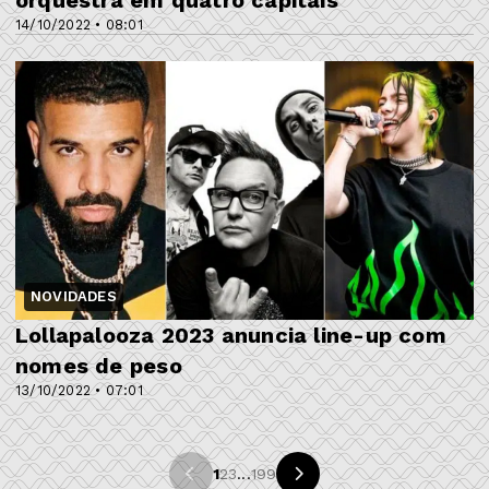
orquestra em quatro capitais
14/10/2022 • 08:01
NOVIDADES
Lollapalooza 2023 anuncia line-up com
nomes de peso
13/10/2022 • 07:01
1
2
3
...
199