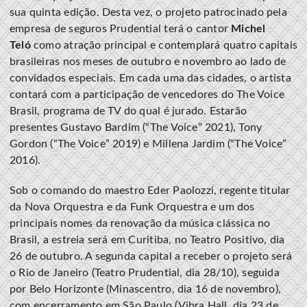
sua quinta edição. Desta vez, o projeto patrocinado pela
empresa de seguros Prudential terá o cantor
Michel
Teló
como atração principal e contemplará quatro capitais
brasileiras nos meses de outubro e novembro ao lado de
convidados especiais. Em cada uma das cidades, o artista
contará com a participação de vencedores do The Voice
Brasil, programa de TV do qual é jurado. Estarão
presentes Gustavo Bardim (“The Voice” 2021), Tony
Gordon (“The Voice” 2019) e Millena Jardim (“The Voice”
2016).
Sob o comando do maestro Eder Paolozzi, regente titular
da Nova Orquestra e da Funk Orquestra e um dos
principais nomes da renovação da música clássica no
Brasil, a estreia será em Curitiba, no Teatro Positivo, dia
26 de outubro. A segunda capital a receber o projeto será
o Rio de Janeiro (Teatro Prudential, dia 28/10), seguida
por Belo Horizonte (Minascentro, dia 16 de novembro),
com encerramento em São Paulo (Vibra Hall, dia 23 de