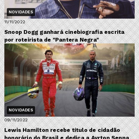
NOVIDADES
11/11/2022
Snoop Dogg ganhará cinebiografia escrita
por roteirista de "Pantera Negra"
NOVIDADES
09/11/2022
Lewis Hamilton recebe título de cidadão
honorário do Brasil e dedica a Ayrton Senna