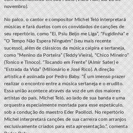
novembro).
No palco, o cantor e compositor Michel Teló interpretará
músicas e fará duetos com os convidados de canções de
seu repertório, como “Ei, Psiu Beijo me Liga”, “Fugidinha” e
“O Tempo Não Espera Ninguém” (seu mais recente
sucesso), além de clássicos da música caipira e sertaneja,
como “Menino da Porteira” (Teddy Vieira), “Chico Mineiro”
(Tonico e Tinoco), “Tocando em Frente” (Almir Sater) e
“Estrada da Vida” (Milionário e José Rico). A direção
artística é assinada por Pedro Baby. “É um imenso prazer
realizar o encontro entre a música sertaneja e o erudito.
Essa união acontece através da voz de um dos maiores
artistas do país, Michel Teló, ao lado de sua banda e uma
orquestra especialmente montada para esse espetáculo,
sob a condução do maestro Eder Paollozi. No repertório
Michel interpretará canções de sua carreira com arranjos
exclusivamente criados para esta apresentação.”, comenta