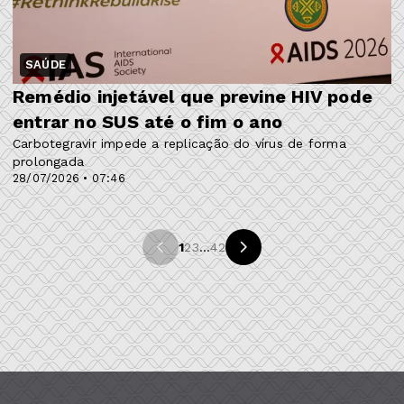
SAÚDE
Remédio injetável que previne HIV pode
entrar no SUS até o fim o ano
Carbotegravir impede a replicação do vírus de forma
prolongada
28/07/2026 • 07:46
1
2
3
...
42