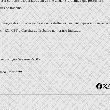
do Sul com 388 e Dourados com 266, e ainda, Sidrolânida que possui 188
des de trabalho.
 endereços das unidades da Casa do Trabalhador nos municípios em que as va
om RG, CPF e Carteira de Trabalho no horário indicado.
Comunicação Governo de MS
lvaro Rezende