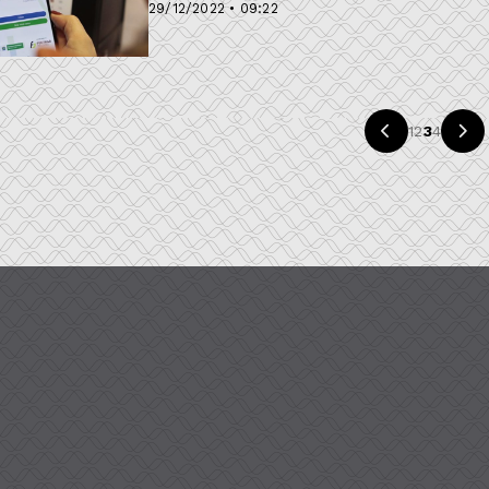
29/12/2022 • 09:22
1
2
3
4