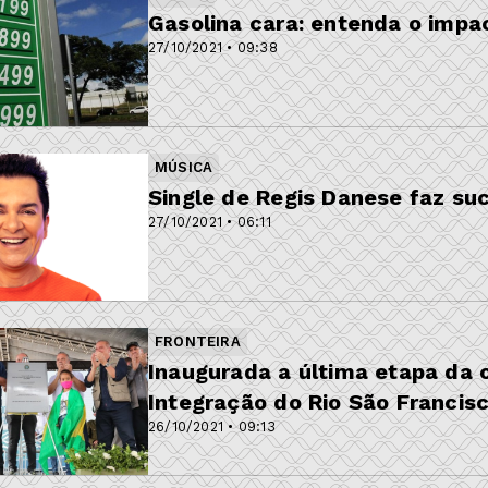
Gasolina cara: entenda o impa
27/10/2021 • 09:38
MÚSICA
Single de Regis Danese faz su
27/10/2021 • 06:11
FRONTEIRA
Inaugurada a última etapa da o
Integração do Rio São Francis
26/10/2021 • 09:13