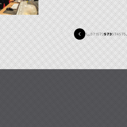
1
...
571
572
573
574
575