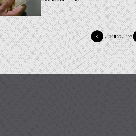
1
...
3
4
5
6
7
...
107