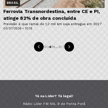
BRASIL
Ferrovia Transnordestina, entre CE e PI,
atinge 82% de obra concluída
Previsão é que ramal de 1,2 mil km seja entregue em 2027
03/07/2026 • 10:16
1
2
3
4
5
6
...
107
Tá na Líder? Tá legal!
Rádio Líder FM 104, 9 de Ponta Porã