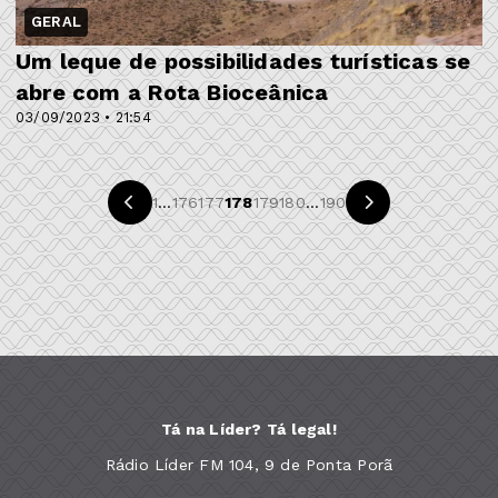
GERAL
Um leque de possibilidades turísticas se
abre com a Rota Bioceânica
03/09/2023 • 21:54
1
...
176
177
178
179
180
...
190
Tá na Líder? Tá legal!
Rádio Líder FM 104, 9 de Ponta Porã