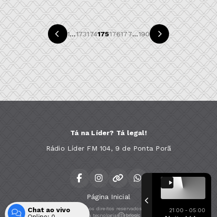
1
...
173
174
175
176
177
...
190
Tá na Líder? Tá legal!
Rádio Líder FM 104, 9 de Ponta Porã
Página Inicial
Chat ao vivo
Todos os direitos reservados.
21:00 - 05:00
Com a tecnologia
Online:
0