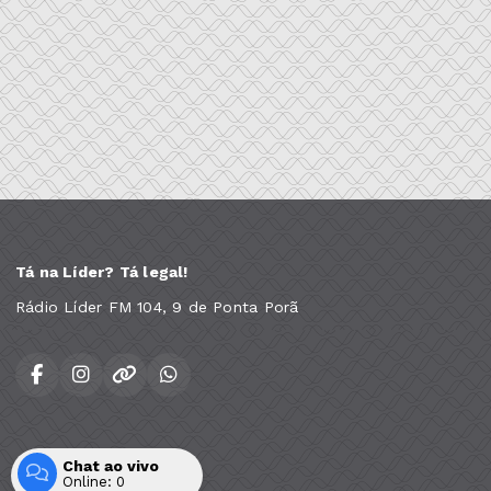
Tá na Líder? Tá legal!
Rádio Líder FM 104, 9 de Ponta Porã
Chat ao vivo
Todos os direitos reservados.
Online:
0