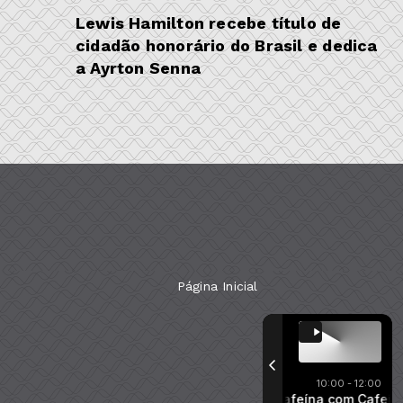
Lewis Hamilton recebe título de
cidadão honorário do Brasil e dedica
a Ayrton Senna
Página Inicial
10:00 - 12:00
Com a tecnologia
Cafeína com Cafeína
Cafeína com Cafeína