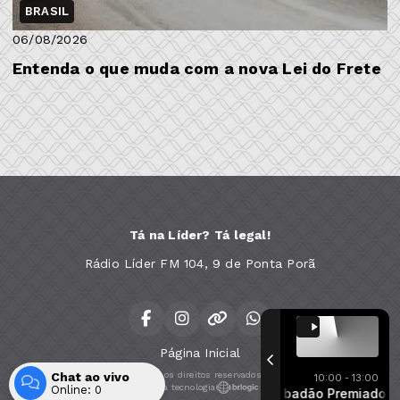
BRASIL
06/08/2026
Entenda o que muda com a nova Lei do Frete
Tá na Líder? Tá legal!
Rádio Líder FM 104, 9 de Ponta Porã
Página Inicial
Chat ao vivo
Todos os direitos reservados.
10:00 - 13:00
Com a tecnologia
Online:
0
Sabadão Premiado
Sabadão Premiado