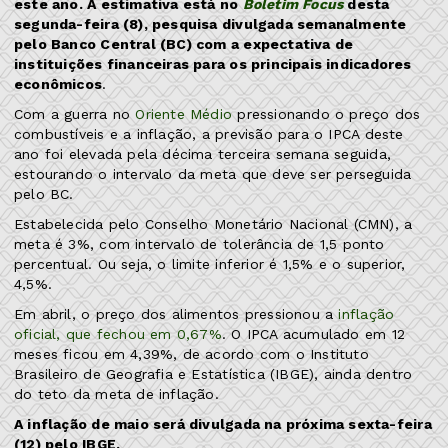
este ano. A estimativa está no
Boletim Focus
desta
segunda-feira (8), pesquisa divulgada semanalmente
pelo Banco Central (BC) com a expectativa de
instituições financeiras para os principais indicadores
econômicos
.
Com a guerra no
Oriente Médio
pressionando o preço dos
combustíveis e a inflação, a previsão para o IPCA deste
ano foi elevada pela décima terceira semana seguida,
estourando o intervalo da meta que deve ser perseguida
pelo BC.
Estabelecida pelo Conselho Monetário Nacional (CMN), a
meta é 3%, com intervalo de tolerância de 1,5 ponto
percentual. Ou seja, o limite inferior é 1,5% e o superior,
4,5%.
Em abril, o preço dos alimentos pressionou a
inflação
oficial, que fechou em 0,67%
. O IPCA acumulado em 12
meses ficou em 4,39%, de acordo com o Instituto
Brasileiro de Geografia e Estatística (IBGE), ainda dentro
do teto da meta de inflação.
A inflação de maio será divulgada na próxima sexta-feira
(12) pelo IBGE.