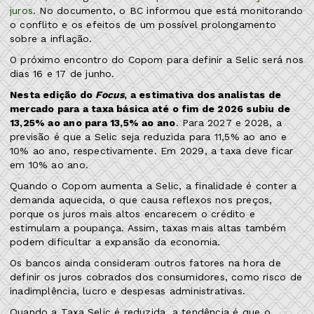
juros
. No documento, o BC informou que está monitorando
o conflito e os efeitos de um possível prolongamento
sobre a inflação.
O próximo encontro do Copom para definir a Selic será nos
dias 16 e 17 de junho.
Nesta edição do
Focus
, a estimativa dos analistas de
mercado para a taxa básica até o fim de 2026 subiu de
13,25% ao ano para 13,5% ao ano
. Para 2027 e 2028, a
previsão é que a Selic seja reduzida para 11,5% ao ano e
10% ao ano, respectivamente. Em 2029, a taxa deve ficar
em 10% ao ano.
Quando o Copom aumenta a Selic, a finalidade é conter a
demanda aquecida, o que causa reflexos nos preços,
porque os juros mais altos encarecem o crédito e
estimulam a poupança. Assim, taxas mais altas também
podem dificultar a expansão da economia.
Os bancos ainda consideram outros fatores na hora de
definir os juros cobrados dos consumidores, como risco de
inadimplência, lucro e despesas administrativas.
Quando a Taxa Selic é reduzida, a tendência é que o