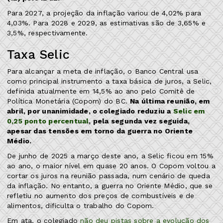
Para 2027, a projeção da inflação variou de 4,02% para
4,03%. Para 2028 e 2029, as estimativas são de 3,65% e
3,5%, respectivamente.
Taxa Selic
Para alcançar a meta de inflação, o Banco Central usa
como principal instrumento a taxa básica de juros, a Selic,
definida atualmente em 14,5% ao ano pelo Comitê de
Política Monetária (Copom) do BC.
Na última reunião, em
abril, por unanimidade, o colegiado reduziu a
Selic em
0,25 ponto percentual
, pela segunda vez seguida,
apesar das tensões em torno da guerra no Oriente
Médio.
De junho de 2025 a março deste ano, a Selic ficou em 15%
ao ano, o maior nível em quase 20 anos. O Copom voltou a
cortar os juros na reunião passada, num cenário de queda
da inflação. No entanto, a guerra no Oriente Médio, que se
refletiu no aumento dos preços de combustíveis e de
alimentos, dificulta o trabalho do Copom.
Em ata, o colegiado
não deu pistas sobre a evolução dos