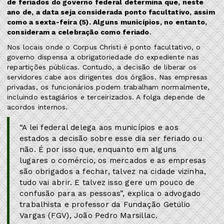
de feriados do governo federal determina que, neste
ano de, a data seja considerada ponto facultativo, assim
como a sexta-feira (5). Alguns municípios, no entanto,
consideram a celebração como feriado
.
Nos locais onde o Corpus Christi é ponto facultativo, o
governo dispensa a obrigatoriedade do expediente nas
repartições públicas. Contudo, a decisão de liberar os
servidores cabe aos dirigentes dos órgãos. Nas empresas
privadas, os funcionários podem trabalham normalmente,
incluindo estagiários e terceirizados. A folga depende de
acordos internos.
“A lei federal delega aos municípios e aos
estados a decisão sobre esse dia ser feriado ou
não. É por isso que, enquanto em alguns
lugares o comércio, os mercados e as empresas
são obrigados a fechar, talvez na cidade vizinha,
tudo vai abrir. E talvez isso gere um pouco de
confusão para as pessoas”, explica o advogado
trabalhista e professor da Fundação Getúlio
Vargas (FGV), João Pedro Marsillac.