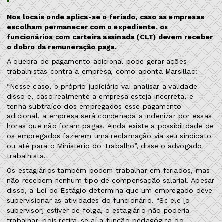
Nos locais onde aplica-se o feriado, caso as empresas
escolham permanecer com o expediente, os
funcionários com carteira assinada (CLT) devem receber
o dobro da remuneração paga.
A quebra de pagamento adicional pode gerar ações
trabalhistas contra a empresa, como aponta Marsillac:
“Nesse caso, o próprio judiciário vai analisar a validade
disso e, caso realmente a empresa esteja incorreta, e
tenha subtraído dos empregados esse pagamento
adicional, a empresa será condenada a indenizar por essas
horas que não foram pagas. Ainda existe a possibilidade de
os empregados fazerem uma reclamação via seu sindicato
ou até para o Ministério do Trabalho”, disse o advogado
trabalhista.
Os estagiários também podem trabalhar em feriados, mas
não recebem nenhum tipo de compensação salarial. Apesar
disso, a Lei do Estágio determina que um empregado deve
supervisionar as atividades do funcionário. “Se ele [o
supervisor] estiver de folga, o estagiário não poderia
trabalhar, pois retira-se aí a função pedagógica do