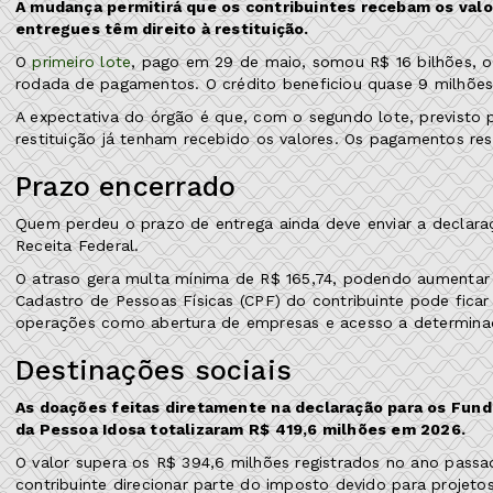
A mudança permitirá que os contribuintes recebam os val
entregues têm direito à restituição.
O
primeiro lote
, pago em 29 de maio, somou R$ 16 bilhões, o 
rodada de pagamentos. O crédito beneficiou quase 9 milhões 
A expectativa do órgão é que, com o segundo lote, previsto 
restituição já tenham recebido os valores. Os pagamentos re
Prazo encerrado
Quem perdeu o prazo de entrega ainda deve enviar a declaraç
Receita Federal.
O atraso gera multa mínima de R$ 165,74, podendo aumentar
Cadastro de Pessoas Físicas (CPF) do contribuinte pode ficar
operações como abertura de empresas e acesso a determinado
Destinações sociais
As doações feitas diretamente na declaração para os Fund
da Pessoa Idosa totalizaram R$ 419,6 milhões em 2026.
O valor supera os R$ 394,6 milhões registrados no ano pas
contribuinte direcionar parte do imposto devido para projetos