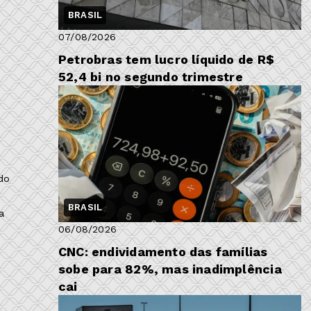
%
BRASIL
07/08/2026
Petrobras tem lucro líquido de R$
52,4 bi no segundo trimestre
do
BRASIL
a
06/08/2026
CNC: endividamento das famílias
sobe para 82%, mas inadimplência
cai