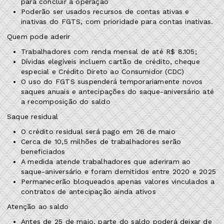
para concluir a operação
Poderão ser usados recursos de contas ativas e
inativas do FGTS, com prioridade para contas inativas.
Quem pode aderir
Trabalhadores com renda mensal de até R$ 8.105;
Dívidas elegíveis incluem cartão de crédito, cheque
especial e Crédito Direto ao Consumidor (CDC)
O uso do FGTS suspenderá temporariamente novos
saques anuais e antecipações do saque-aniversário até
a recomposição do saldo
Saque residual
O crédito residual será pago em 26 de maio
Cerca de 10,5 milhões de trabalhadores serão
beneficiados
A medida atende trabalhadores que aderiram ao
saque-aniversário e foram demitidos entre 2020 e 2025
Permanecerão bloqueados apenas valores vinculados a
contratos de antecipação ainda ativos
Atenção ao saldo
Antes de 25 de maio, parte do saldo poderá deixar de