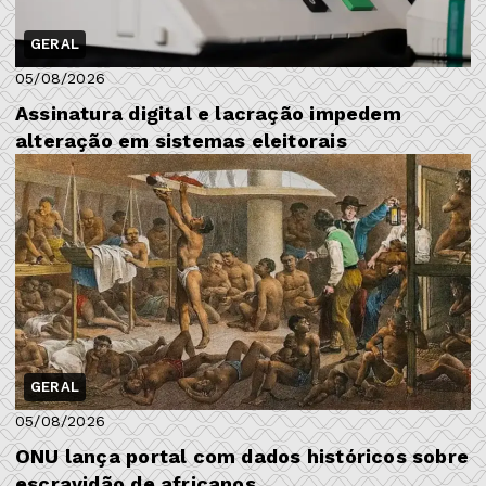
GERAL
05/08/2026
Assinatura digital e lacração impedem
alteração em sistemas eleitorais
GERAL
05/08/2026
ONU lança portal com dados históricos sobre
escravidão de africanos