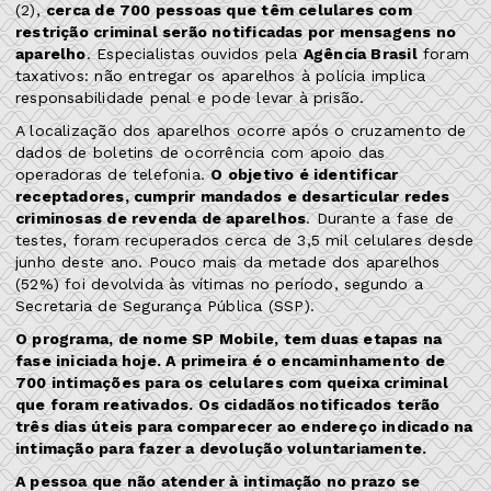
(2),
cerca de 700 pessoas que têm celulares com
restrição criminal serão notificadas por mensagens no
aparelho
. Especialistas ouvidos pela
Agência Brasil
foram
taxativos: não entregar os aparelhos à polícia implica
responsabilidade penal e pode levar à prisão.
A localização dos aparelhos ocorre após o cruzamento de
dados de boletins de ocorrência com apoio das
operadoras de telefonia.
O objetivo é identificar
receptadores, cumprir mandados e desarticular redes
criminosas de revenda de aparelhos
. Durante a fase de
testes, foram recuperados cerca de 3,5 mil celulares desde
junho deste ano. Pouco mais da metade dos aparelhos
(52%) foi devolvida às vítimas no período, segundo a
Secretaria de Segurança Pública (SSP).
O programa, de nome SP Mobile, tem duas etapas na
fase iniciada hoje. A primeira é o encaminhamento de
700 intimações para os celulares com queixa criminal
que foram reativados. Os cidadãos notificados terão
três dias úteis para comparecer ao endereço indicado na
intimação para fazer a devolução voluntariamente.
A pessoa que não atender à intimação no prazo se