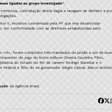
sas ligadas ao grupo investigado”.
riminosa, contratação direta ilegal e lavagem de dinheiro e po
stigações.
r II, iniciativa coordenada pela PF que visa desarticular
o, em conformidade com as diretrizes estabelecidas pelo
te mês
, foram cumpridos três mandados de prisão e um de bus
traventor do jogo do bicho Adilson Oliveira Coutinho Filho,
islativa do Estado do Rio de Janeiro Rodrigo Bacellar e o
o federal e filho do ex-governador Sérgio Cabral, Marco Antôni
dução
da Agência Brasil.