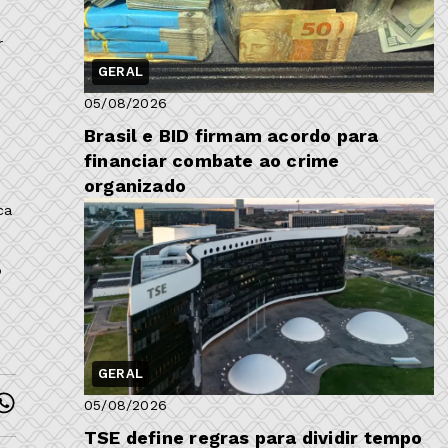
r
GERAL
05/08/2026
Brasil e BID firmam acordo para
financiar combate ao crime
organizado
ca
o
GERAL
05/08/2026
TSE define regras para dividir tempo