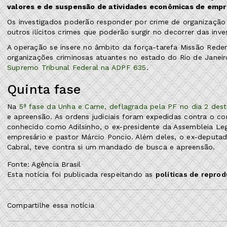
valores e de suspensão de atividades econômicas de empre
Os investigados poderão responder por crime de organização c
outros ilícitos crimes que poderão surgir no decorrer das inve
A operação se insere no âmbito da força-tarefa Missão Redento
organizações criminosas atuantes no estado do Rio de Janeir
Supremo Tribunal Federal na ADPF 635
.
Quinta fase
Na
5ª fase da Unha e Carne, deflagrada pela PF no dia 2 des
e apreensão. As ordens judiciais foram expedidas contra o con
conhecido como Adilsinho, o ex-presidente da Assembleia Leg
empresário e pastor Márcio Poncio. Além deles, o ex-deputad
Cabral, teve contra si um mandado de busca e apreensão.
Fonte: Agência Brasil
Esta notícia foi publicada respeitando as
políticas de repro
Compartilhe essa notícia