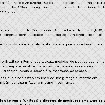
Maranhão, Acre e Amazonas. Os dados apontam que a maior part
acima dos 50% de insegurança alimentar multidimensional. A id
res a 2022.
reza e à Fome, do Ministério do Desenvolvimento Social (MDS),
 se alimentar com qualidade e que isso seja um direito de todos.
e garantir direito à alimentação adequada saudável como
o Brasil sem Fome, que articula medidas de política econômic
, fez reajuste na alimentação escolar, apoiou as cozinhas
al, trabalho, renda e acesso à alimentação adequada.
ssoas que ainda estão em risco de insegurança alimentar em
e também consigam fazer o mesmo movimento.
 São Paulo (Unifesp) e diretora do Instituto Fome Zero (IFZ