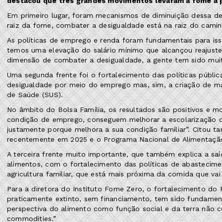
destacou que três grandes movimentos levaram a fome a 
Em primeiro lugar, foram mecanismos de diminuição dessa de
raiz da fome, combater a desigualdade está na raiz do caminh
As políticas de emprego e renda foram fundamentais para is
temos uma elevação do salário mínimo que alcançou reajustes
dimensão de combater a desigualdade, a gente tem sido mui
Uma segunda frente foi o fortalecimento das políticas públic
desigualdade por meio do emprego mas, sim, a criação de ma
de Saúde (SUS).
No âmbito do Bolsa Família, os resultados são positivos e m
condição de emprego, conseguem melhorar a escolarização das
justamente porque melhora a sua condição familiar”. Citou
recentemente em 2025 e o Programa Nacional de Alimentação
A terceira frente muito importante, que também explica a s
alimentos, com o fortalecimento das políticas de abastecim
agricultura familiar, que está mais próxima da comida que va
Para a diretora do Instituto Fome Zero, o fortalecimento do
praticamente extinto, sem financiamento, tem sido fundamenta
perspectiva do alimento como função social e da terra não
commodities.”