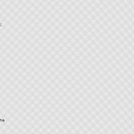
;
 na