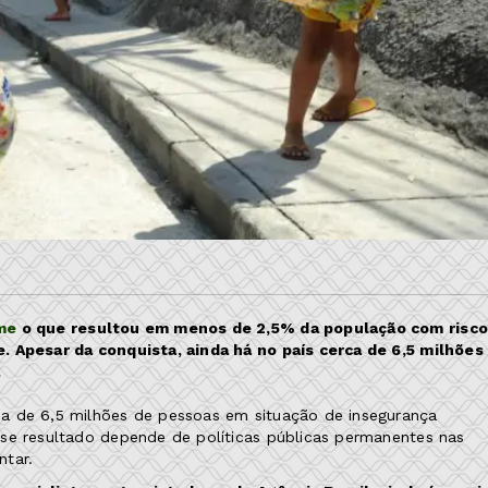
me
o que resultou em menos de 2,5% da população com risco
. Apesar da conquista, ainda há no país cerca de 6,5 milhões
.
a de 6,5 milhões de pessoas em situação de insegurança
se resultado depende de políticas públicas permanentes nas
ntar.