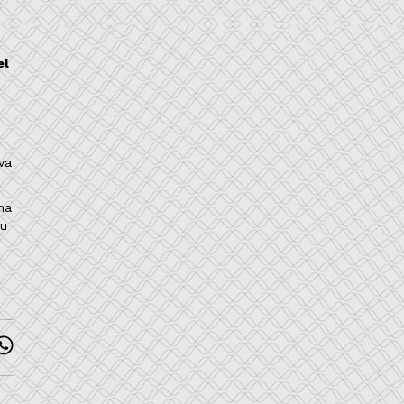
el
va
ma
ou