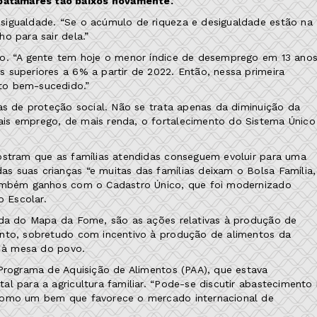
patamares tão baixos novamente.
sigualdade. “Se o acúmulo de riqueza e desigualdade estão na
o para sair dela.”
so. “A gente tem hoje o menor índice de desemprego em 13 anos
 superiores a 6% a partir de 2022. Então, nessa primeira
to bem-sucedido.”
as de proteção social. Não se trata apenas da diminuição da
is emprego, de mais renda, o fortalecimento do Sistema Único
ostram que as famílias atendidas conseguem evoluir para uma
 suas crianças “e muitas das famílias deixam o Bolsa Família,
 também ganhos com o Cadastro Único, que foi modernizado
 Escolar.
aída do Mapa da Fome, são as ações relativas à produção de
ento, sobretudo com incentivo à produção de alimentos da
i à mesa do povo.
 Programa de Aquisição de Alimentos (PAA), que estava
l para a agricultura familiar. “Pode-se discutir abastecimento
 como um bem que favorece o mercado internacional de