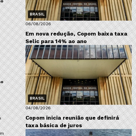
so
BRASIL
06/08/2026
Em nova redução, Copom baixa taxa
Selic para 14% ao ano
so
.
BRASIL
04/08/2026
Copom inicia reunião que definirá
e
taxa básica de juros
em