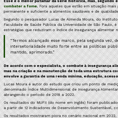
Esse é o menor patamar da série histórica, mas, segundo es
combater a fome
.
Fora aqueles que estão em situação mais gr
permanente e suficiente a alimentos saudáveis e de qualidade
Segundo o pesquisador Lucas de Almeida Moura, do Instituto
Faculdade de Saúde Pública da Universidade de São Paulo, 
estratégias que reduziram o índice de insegurança alimentar n
“Termos alcançado esse marco, pela segunda vez, d
intersetorialidade muito forte entre as políticas públ
mantido, aprimorado.”
De acordo com o especialista, o combate à insegurança al
mas na criação e na manutenção de toda uma estrutura com
envolve a garantia de uma renda mínima, educação, acesso
Lucas Moura é autor do estudo que criou um ponto de medição
denominado Índice Multidimensional de Insegurança Alimentar
abrangendo o período de 2018 a 2022.
Os resultados do MUFII (do nome em inglês) foram publicado
a partir de 12 indicadores de Desenvolvimento Sustentável, 
Os resultados mostraram piora no cenário nacional em 2022