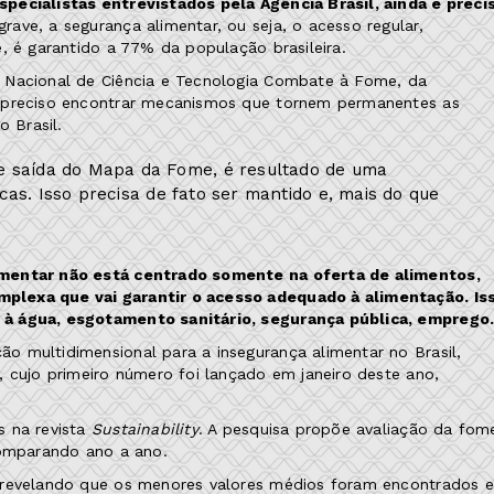
pecialistas entrevistados pela Agência Brasil, ainda é preci
ave, a segurança alimentar, ou seja, o acesso regular,
, é garantido a 77% da população brasileira.
 Nacional de Ciência e Tecnologia Combate à Fome, da
é preciso encontrar mecanismos que tornem permanentes as
o Brasil.
e saída do Mapa da Fome, é resultado de uma
icas. Isso precisa de fato ser mantido e, mais do que
imentar não está centrado somente na oferta de alimentos,
plexa que vai garantir o acesso adequado à alimentação. Is
 à água, esgotamento sanitário, segurança pública, emprego
 multidimensional para a insegurança alimentar no Brasil,
, cujo primeiro número foi lançado em janeiro deste ano,
s na revista
Sustainability
. A pesquisa propõe avaliação da fom
comparando ano a ano.
, revelando que os menores valores médios foram encontrados 