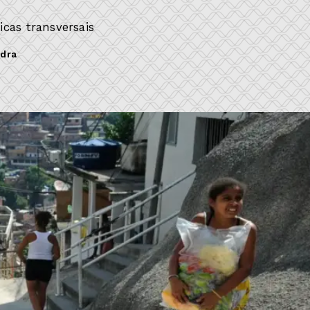
cas transversais
dra