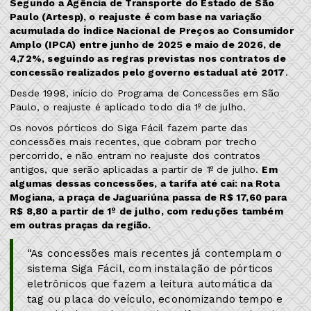
Segundo a Agência de Transporte do Estado de São
Paulo (Artesp), o reajuste é com base na variação
acumulada do Índice Nacional de Preços ao Consumidor
Amplo (IPCA) entre junho de 2025 e maio de 2026, de
4,72%, seguindo as regras previstas nos contratos de
concessão realizados pelo governo estadual até 2017
.
Desde 1998, início do Programa de Concessões em São
Paulo, o reajuste é aplicado todo dia 1º de julho.
Os novos pórticos do Siga Fácil fazem parte das
concessões mais recentes, que cobram por trecho
percorrido, e não entram no reajuste dos contratos
antigos, que serão aplicadas a partir de 1º de julho.
Em
algumas dessas concessões, a tarifa até cai: na Rota
Mogiana, a praça de Jaguariúna passa de R$ 17,60 para
R$ 8,80 a partir de 1º de julho, com reduções também
em outras praças da região.
“As concessões mais recentes já contemplam o
sistema Siga Fácil, com instalação de pórticos
eletrônicos que fazem a leitura automática da
tag ou placa do veículo, economizando tempo e