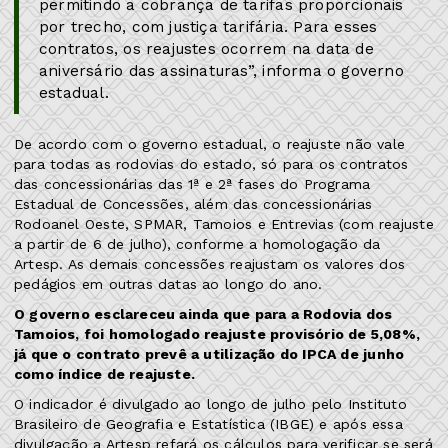
permitindo a cobrança de tarifas proporcionais
por trecho, com justiça tarifária. Para esses
contratos, os reajustes ocorrem na data de
aniversário das assinaturas”, informa o governo
estadual.
De acordo com o governo estadual, o reajuste não vale
para todas as rodovias do estado, só para os contratos
das concessionárias das 1ª e 2ª fases do Programa
Estadual de Concessões, além das concessionárias
Rodoanel Oeste, SPMAR, Tamoios e Entrevias (com reajuste
a partir de 6 de julho), conforme a homologação da
Artesp. As demais concessões reajustam os valores dos
pedágios em outras datas ao longo do ano.
O governo esclareceu ainda que para a Rodovia dos
Tamoios, foi homologado reajuste provisório de 5,08%,
já que o contrato prevê a utilização do IPCA de junho
como índice de reajuste.
O indicador é divulgado ao longo de julho pelo Instituto
Brasileiro de Geografia e Estatística (IBGE) e após essa
divulgação a Artesp refará os cálculos para verificar se será