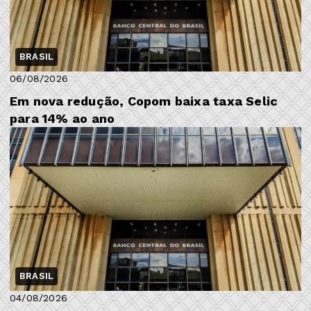
BRASIL
06/08/2026
Em nova redução, Copom baixa taxa Selic
para 14% ao ano
BRASIL
04/08/2026