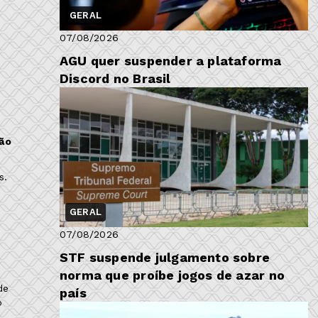
GERAL
07/08/2026
AGU quer suspender a plataforma
Discord no Brasil
ão
s.
GERAL
07/08/2026
STF suspende julgamento sobre
norma que proíbe jogos de azar no
de
país
o