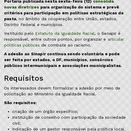
Portaria publicada nesta sexta-feira (12)
consolida
novas diretrizes
para organização do sistema e prevê
critérios para participação em políticas estratégicas da
pasta
, no âmbito da cooperação entre União, estados,
Distrito Federal e municípios.
Instituído pelo
Estatuto da Igualdade Racial
, o Senapir é
responsável, entre outros pontos, por organizar e
articular
políticas públicas
de combate ao racismo.
A adesão ao Sinapir continua sendo voluntária e pode
ser feita por estados, o DF, municípios, consórcios
públicos intermunicipais e associações municipalistas.
Requisitos
Os interessados devem formalizar a adesão por meio de
solicitação ao Ministério da Igualdade Racial.
São requisitos:
criação de um órgão específico;
instituição de conselho com participação da sociedade
civil;
indicação de um gestor responsável pela política local.