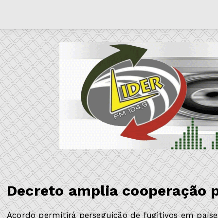
Decreto amplia cooperação po
Acordo permitirá perseguição de fugitivos em paíse