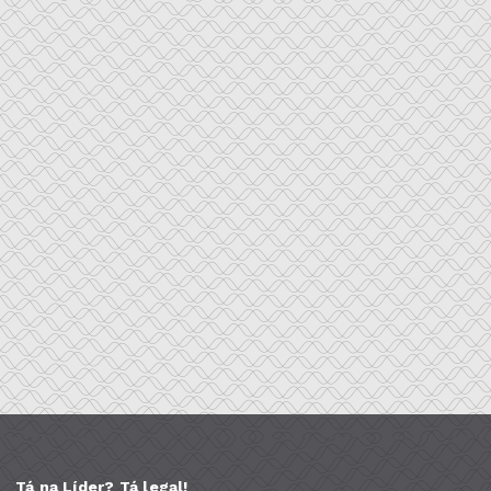
Tá na Líder? Tá legal!