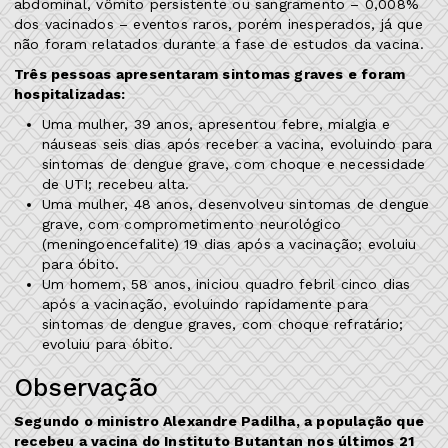
abdominal, vômito persistente ou sangramento – 0,008%
dos vacinados – eventos raros, porém inesperados, já que
não foram relatados durante a fase de estudos da vacina.
Três pessoas apresentaram sintomas graves e foram
hospitalizadas:
Uma mulher, 39 anos, apresentou febre, mialgia e
náuseas seis dias após receber a vacina, evoluindo para
sintomas de dengue grave, com choque e necessidade
de UTI; recebeu alta.
Uma mulher, 48 anos, desenvolveu sintomas de dengue
grave, com comprometimento neurológico
(meningoencefalite) 19 dias após a vacinação; evoluiu
para óbito.
Um homem, 58 anos, iniciou quadro febril cinco dias
após a vacinação, evoluindo rapidamente para
sintomas de dengue graves, com choque refratário;
evoluiu para óbito.
Observação
Segundo o ministro Alexandre Padilha, a população que
recebeu a vacina do Instituto Butantan nos últimos 21