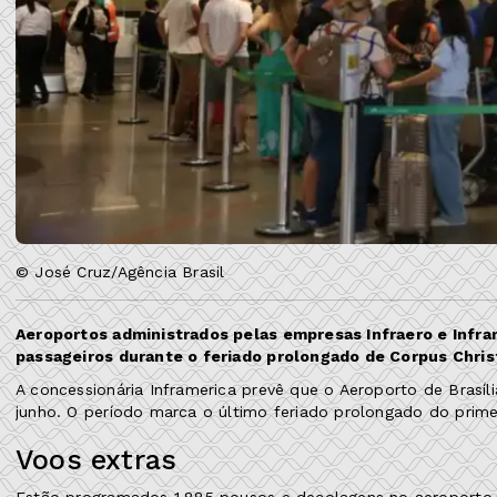
© José Cruz/Agência Brasil
Aeroportos administrados pelas empresas Infraero e Infr
passageiros durante o feriado prolongado de Corpus Christ
A concessionária Inframerica prevê que o Aeroporto de Brasíl
junho. O período marca o último feriado prolongado do prime
Voos extras
Estão programados 1.885 pousos e decolagens no aeroporto da