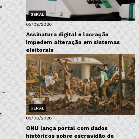
e
GERAL
05/08/2026
Assinatura digital e lacração
impedem alteração em sistemas
eleitorais
s –
GERAL
,5
05/08/2026
ONU lança portal com dados
históricos sobre escravidão de