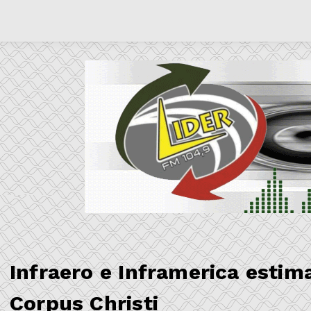
Infraero e Inframerica esti
Corpus Christi