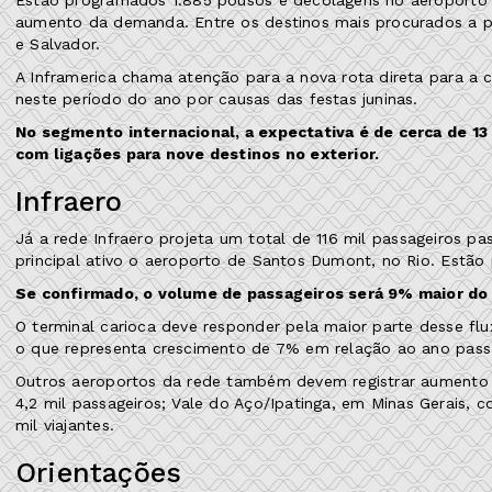
aumento da demanda. Entre os destinos mais procurados a part
e Salvador.
A Inframerica chama atenção para a nova rota direta para a 
neste período do ano por causas das festas juninas.
No segmento internacional, a expectativa é de cerca de 13
com ligações para nove destinos no exterior.
Infraero
Já a rede Infraero projeta um total de 116 mil passageiros 
principal ativo o aeroporto de Santos Dumont, no Rio. Estão 
Se confirmado, o volume de passageiros será 9% maior do q
O terminal carioca deve responder pela maior parte desse fl
o que representa crescimento de 7% em relação ao ano pass
Outros aeroportos da rede também devem registrar aumento
4,2 mil passageiros; Vale do Aço/Ipatinga, em Minas Gerais, 
mil viajantes.
Orientações