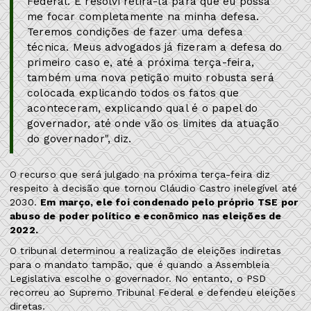
Federal. E resolvi retirá-la para que eu possa
me focar completamente na minha defesa.
Teremos condições de fazer uma defesa
técnica. Meus advogados já fizeram a defesa do
primeiro caso e, até a próxima terça-feira,
também uma nova petição muito robusta será
colocada explicando todos os fatos que
aconteceram, explicando qual é o papel do
governador, até onde vão os limites da atuação
do governador", diz.
O recurso que será julgado na próxima terça-feira diz
respeito à decisão que tornou Cláudio Castro inelegível até
2030.
Em março, ele foi condenado pelo próprio TSE por
abuso de poder político e econômico nas eleições de
2022.
O tribunal determinou a realização de eleições indiretas
para o mandato tampão, que é quando a Assembleia
Legislativa escolhe o governador. No entanto, o PSD
recorreu ao Supremo Tribunal Federal e defendeu eleições
diretas.