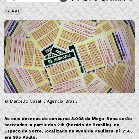
GERAL
© Marcello Casal JrAgência Brasil
As seis dezenas do concurso 3.008 da Mega-Sena serão
sorteadas, a partir das 21h (horário de Brasília), no
Espaço da Sorte, localizado na Avenida Paulista, nº 750,
em São Paulo.