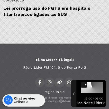
06/08/2026
Lei prorroga uso do FGTS em hospitais
filantrópicos ligados ao SUS
Tá na Líder? Tá legal!
Rádio Líder FM 104, 9 de Ponta Porã
Página Inicial
Chat ao vivo
Todos os direitos reservados.
19:00 - 05:00
Com a tecnologia
Online:
0
Boa Noite Líder com Líder FM 104.9
Boa Noite Líder com Líd
Entrar