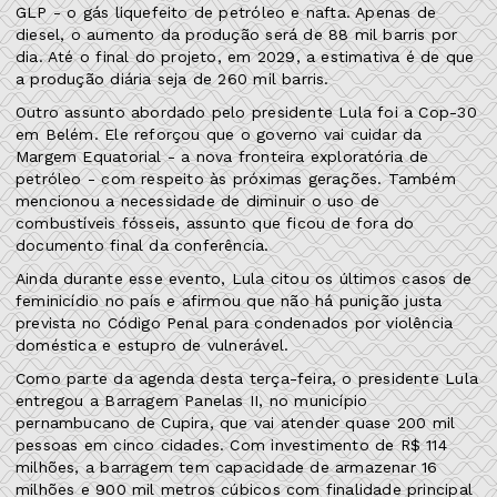
GLP - o gás liquefeito de petróleo e nafta. Apenas de
diesel, o aumento da produção será de 88 mil barris por
dia. Até o final do projeto, em 2029, a estimativa é de que
a produção diária seja de 260 mil barris.
Outro assunto abordado pelo presidente Lula foi a Cop-30
em Belém. Ele reforçou que o governo vai cuidar da
Margem Equatorial - a nova fronteira exploratória de
petróleo - com respeito às próximas gerações. Também
mencionou a necessidade de diminuir o uso de
combustíveis fósseis, assunto que ficou de fora do
documento final da conferência.
Ainda durante esse evento, Lula citou os últimos casos de
feminicídio no país e afirmou que não há punição justa
prevista no Código Penal para condenados por violência
doméstica e estupro de vulnerável.
Como parte da agenda desta terça-feira, o presidente Lula
entregou a Barragem Panelas II, no município
pernambucano de Cupira, que vai atender quase 200 mil
pessoas em cinco cidades. Com investimento de R$ 114
milhões, a barragem tem capacidade de armazenar 16
milhões e 900 mil metros cúbicos com finalidade principal