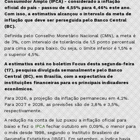
Consumidor Amplo (IPCA) - considerado a inflação
oficial do país - passou de 4,55% para 4,46% este ano.
Com isso, a estimativa alcançou o intervalo da meta de
inflação que deve ser perseguida pelo Banco Central
(BC).
Definida pelo Conselho Monetário Nacional (CMN), a meta é
de 3%, com intervalo de tolerância de 1,5 ponto percentual
para cima ou para baixo. Ou seja, o limite inferior é 1,5% e
o superior 4,5%.
A estimativa está no boletim Focus desta segunda-feira
(17), pesquisa divulgada semanalmente pelo Banco
Central (BC), em Brasília, com a expectativa de
instituições financeiras para os principais indicadores
econômicos.
Para 2026, a projeção da inflação permaneceu em 4,2%.
Para 2027 e 2028, as previsões são de 3,8% e 3,5%,
respectivamente.
A redução na conta de luz puxou a inflação oficial para
baixo e fez o
IPCA
fechar outubro em 0,09%, o menor para
o mês desde 1998, segundo o Instituto Brasileiro de
Geografia Estatística (IBGE). Em setembro, o índice havia