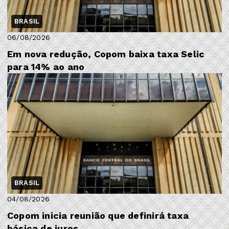
BRASIL
06/08/2026
Em nova redução, Copom baixa taxa Selic
para 14% ao ano
BRASIL
04/08/2026
Copom inicia reunião que definirá taxa
básica de juros