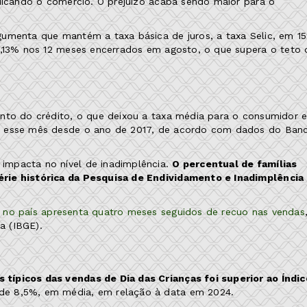
udicando o comércio. O prejuízo acaba sendo maior para o
gumenta que mantém a taxa básica de juros, a taxa Selic, em 1
5,13% nos 12 meses encerrados em agosto, o que supera o teto 
ento do crédito, o que deixou a taxa média para o consumidor 
ra esse mês desde o ano de 2017, de acordo com dados do Ban
impacta no nível de inadimplência.
O percentual de famílias
érie histórica da Pesquisa de Endividamento e Inadimplência
 no país apresenta quatro meses seguidos de recuo nas vendas
a (IBGE).
típicos das vendas de Dia das Crianças foi superior ao Índic
 de 8,5%, em média, em relação à data em 2024.