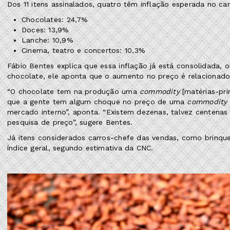
Dos 11 itens assinalados, quatro têm inflação esperada no ca
Chocolates: 24,7%
Doces: 13,9%
Lanche: 10,9%
Cinema, teatro e concertos: 10,3%
Fábio Bentes explica que essa inflação já está consolidada, 
chocolate, ele aponta que o aumento no preço é relacionado 
“O chocolate tem na produção uma
commodity
[matérias-pr
que a gente tem algum choque no preço de uma
commodity
mercado interno”, aponta. “Existem dezenas, talvez centenas
pesquisa de preço”, sugere Bentes.
Já itens considerados carros-chefe das vendas, como brinqued
índice geral, segundo estimativa da CNC.