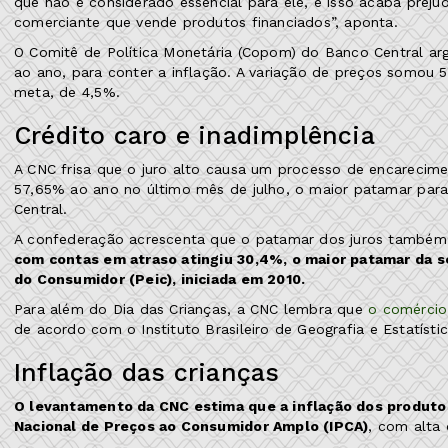
que não é considerado essencial para ele, e isso acaba prej
comerciante que vende produtos financiados”, aponta.
O Comitê de Política Monetária (Copom) do Banco Central ar
ao ano, para conter a inflação. A variação de preços somou 
meta, de 4,5%.
Crédito caro e inadimplência
A CNC frisa que o juro alto causa um processo de encarecim
57,65% ao ano no último mês de julho, o maior patamar pa
Central.
A confederação acrescenta que o patamar dos juros também 
com contas em atraso atingiu 30,4%, o maior patamar da s
do Consumidor (Peic), iniciada em 2010.
Para além do Dia das Crianças, a CNC lembra que
o comércio
de acordo com o Instituto Brasileiro de Geografia e Estatístic
Inflação das crianças
O levantamento da CNC estima que a inflação dos produtos 
Nacional de Preços ao Consumidor Amplo (IPCA)
, com alta