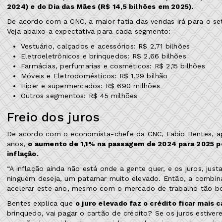
2024) e do Dia das Mães (R$ 14,5 bilhões em 2025).
De acordo com a CNC, a maior fatia das vendas irá para o s
Veja abaixo a expectativa para cada segmento:
Vestuário, calçados e acessórios: R$ 2,71 bilhões
Eletroeletrônicos e brinquedos: R$ 2,66 bilhões
Farmácias, perfumarias e cosméticos: R$ 2,15 bilhões
Móveis e Eletrodomésticos: R$ 1,29 bilhão
Hiper e supermercados: R$ 690 milhões
Outros segmentos: R$ 45 milhões
Freio dos juros
De acordo com o economista-chefe da CNC, Fabio Bentes, a
anos,
o aumento de 1,1% na passagem de 2024 para 2025 pod
inflação.
“A inflação ainda não está onde a gente quer, e os juros, 
ninguém deseja, um patamar muito elevado. Então, a combina
acelerar este ano, mesmo com o mercado de trabalho tão bom
Bentes explica que
o juro elevado faz o crédito ficar mais 
brinquedo, vai pagar o cartão de crédito? Se os juros estiver