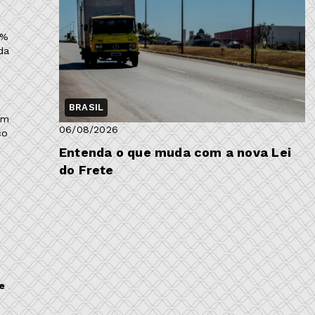
5%
da
BRASIL
em
06/08/2026
co
Entenda o que muda com a nova Lei
do Frete
,
e