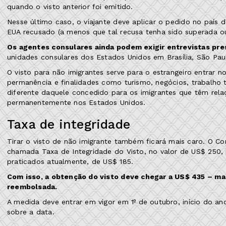
quando o visto anterior foi emitido.
Nesse último caso, o viajante deve aplicar o pedido no país d
EUA recusado (a menos que tal recusa tenha sido superada ou 
Os agentes consulares ainda podem exigir entrevistas pres
unidades consulares dos Estados Unidos em Brasília, São Paul
O visto para não imigrantes serve para o estrangeiro entrar
permanência e finalidades como turismo, negócios, trabalh
diferente daquele concedido para os imigrantes que têm rela
permanentemente nos Estados Unidos.
Taxa de integridade
Tirar o visto de não imigrante também ficará mais caro. O C
chamada Taxa de Integridade do Visto, no valor de US$ 250, 
praticados atualmente, de US$ 185.
Com isso, a obtenção do visto deve chegar a US$ 435 – mai
reembolsada.
A medida deve entrar em vigor em 1º de outubro, início do an
sobre a data.