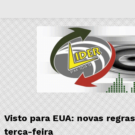
Visto para EUA: novas regras
terça-feira