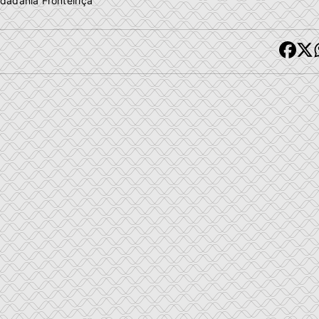
dadania Fronteiriça"