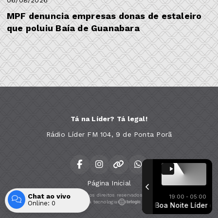
06/08/2026
MPF denuncia empresas donas de estaleiro
que poluiu Baía de Guanabara
Tá na Líder? Tá legal!
Rádio Líder FM 104, 9 de Ponta Porã
Página Inicial
Chat ao vivo
Todos os direitos reservados.
19:00 - 05:00
Com a tecnologia
Online:
0
Boa Noite Líder com Líder FM 104.9
Boa Noite Líder com Lí
Entrar