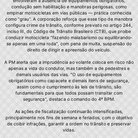
envolveram a ausência de equipamentos obrigatórios,
condução sem habilitação e manobras perigosas, como
empinar motocicletas em vias públicas — prática conhecida
como “grau”. A corporação reforça que esse tipo de manobra
configura crime de trânsito, conforme previsto no artigo 244,
inciso III, do Código de Trânsito Brasileiro (CTB), que proíbe
conduzir motocicleta "fazendo malabarismo ou equilibrando-
se apenas em uma roda", com pena de multa, suspensão do
direito de dirigir e apreensão do veículo.
A PM alerta que a imprudência ao volante coloca em risco não
apenas a vida do condutor, mas também a de pedestres e
demais usuários das vias. "O uso de equipamentos
obrigatórios como capacete e demais itens de segurança,
assim como o cumprimento às leis de trânsito, são
fundamentais para que todos possam transitar com
segurança", destaca o comando do 4º BPM.
As ações de fiscalização continuarão intensificadas,
principalmente nos fins de semana e feriados, com o objetivo
de coibir infrações, garantir a ordem no trânsito e preservar
vidas.