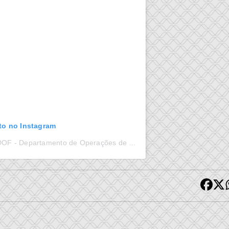
oto no Instagram
Uma publicação compartilhada por DOF - Departamento de Operações de Fronteira (@dofpmms)