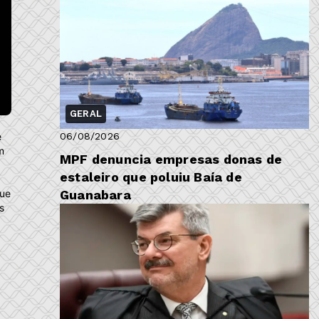
GERAL
e
06/08/2026
m
MPF denuncia empresas donas de
estaleiro que poluiu Baía de
que
Guanabara
s