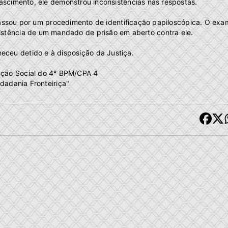
scimento, ele demonstrou inconsistências nas respostas.
 passou por um procedimento de identificação papiloscópica. O ex
xistência de um mandado de prisão em aberto contra ele.
eceu detido e à disposição da Justiça.
ação Social do 4° BPM/CPA 4
dadania Fronteiriça"