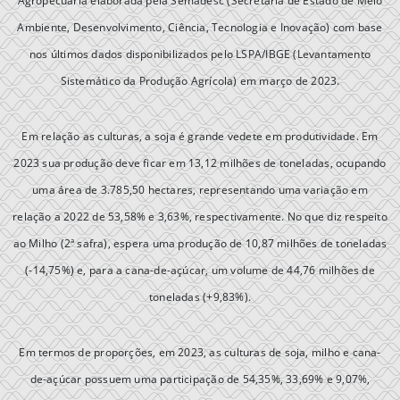
Agropecuária elaborada pela Semadesc (Secretaria de Estado de Meio
Ambiente, Desenvolvimento, Ciência, Tecnologia e Inovação) com base
nos últimos dados disponibilizados pelo LSPA/IBGE (Levantamento
Sistemático da Produção Agrícola) em março de 2023.
Em relação as culturas, a soja é grande vedete em produtividade. Em
2023 sua produção deve ficar em 13,12 milhões de toneladas, ocupando
uma área de 3.785,50 hectares, representando uma variação em
relação a 2022 de 53,58% e 3,63%, respectivamente. No que diz respeito
ao Milho (2ª safra), espera uma produção de 10,87 milhões de toneladas
(-14,75%) e, para a cana-de-açúcar, um volume de 44,76 milhões de
toneladas (+9,83%).
Em termos de proporções, em 2023, as culturas de soja, milho e cana-
de-açúcar possuem uma participação de 54,35%, 33,69% e 9,07%,