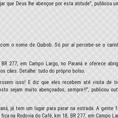
ar que Deus lhe abençoe por esta atitude”, publicou u
com o nome de Quibob. Só por aí percebe-se o carin
, BR 277, em Campo Largo, no Paraná e oferece abrig
os cães. Detalhe: tudo do próprio bolso.
ssem isso! E diz que eles recebem até visita de ti
posto sejam muito abençoados, sempre!!”, publicou out
aná, já tem um lugar para parar na estrada. A gente f
, fica na Rodovia do Café, km 18, BR 277, em Campo Lar