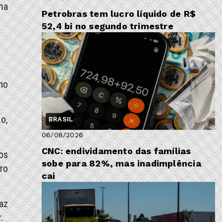
ma
Petrobras tem lucro líquido de R$
52,4 bi no segundo trimestre
ho
o,
BRASIL
06/08/2026
CNC: endividamento das famílias
os
sobe para 82%, mas inadimplência
ro
cai
az
.