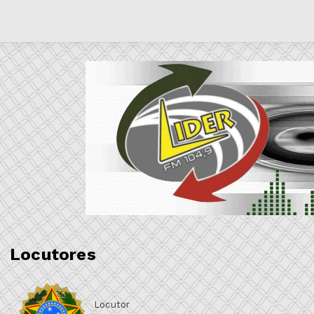
Locutores
Locutor