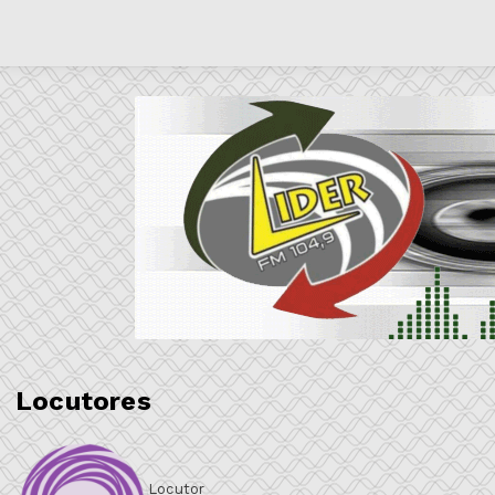
Locutores
Locutor