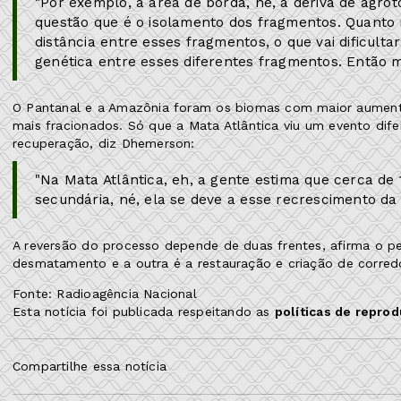
"Por exemplo, a área de borda, né, a deriva de agro
questão que é o isolamento dos fragmentos. Quanto 
distância entre esses fragmentos, o que vai dificult
genética entre esses diferentes fragmentos. Então mai
O Pantanal e a Amazônia foram os biomas com maior aumento
mais fracionados. Só que a Mata Atlântica viu um evento dif
recuperação, diz Dhemerson:
"Na Mata Atlântica, eh, a gente estima que cerca de 
secundária, né, ela se deve a esse recrescimento da 
A reversão do processo depende de duas frentes, afirma o pes
desmatamento e a outra é a restauração e criação de corred
Fonte: Radioagência Nacional
Esta notícia foi publicada respeitando as
políticas de repro
Compartilhe essa notícia