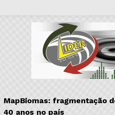
MapBiomas: fragmentação de 
40 anos no país