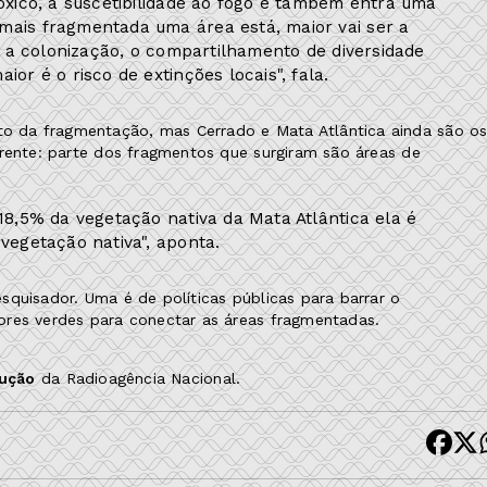
tóxico, a suscetibilidade ao fogo e também entra uma
mais fragmentada uma área está, maior vai ser a
ar a colonização, o compartilhamento de diversidade
or é o risco de extinções locais", fala.
 da fragmentação, mas Cerrado e Mata Atlântica ainda são o
erente: parte dos fragmentos que surgiram são áreas de
18,5% da vegetação nativa da Mata Atlântica ela é
vegetação nativa", aponta.
quisador. Uma é de políticas públicas para barrar o
ores verdes para conectar as áreas fragmentadas.
dução
da Radioagência Nacional.