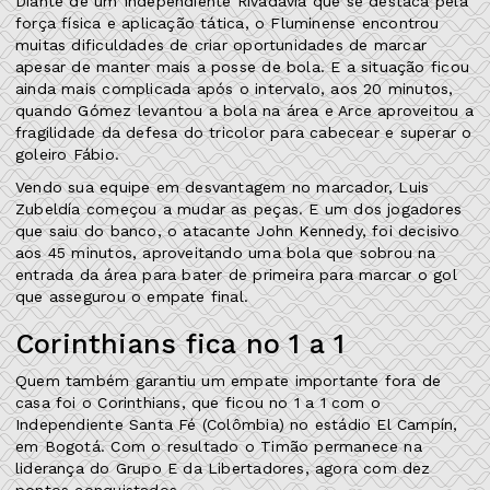
Diante de um Independiente Rivadavia que se destaca pela
força física e aplicação tática, o Fluminense encontrou
muitas dificuldades de criar oportunidades de marcar
apesar de manter mais a posse de bola. E a situação ficou
ainda mais complicada após o intervalo, aos 20 minutos,
quando Gómez levantou a bola na área e Arce aproveitou a
fragilidade da defesa do tricolor para cabecear e superar o
goleiro Fábio.
Vendo sua equipe em desvantagem no marcador, Luis
Zubeldía começou a mudar as peças. E um dos jogadores
que saiu do banco, o atacante John Kennedy, foi decisivo
aos 45 minutos, aproveitando uma bola que sobrou na
entrada da área para bater de primeira para marcar o gol
que assegurou o empate final.
Corinthians fica no 1 a 1
Quem também garantiu um empate importante fora de
casa foi o Corinthians, que ficou no 1 a 1 com o
Independiente Santa Fé (Colômbia) no estádio El Campín,
em Bogotá. Com o resultado o Timão permanece na
liderança do Grupo E da Libertadores, agora com dez
pontos conquistados.