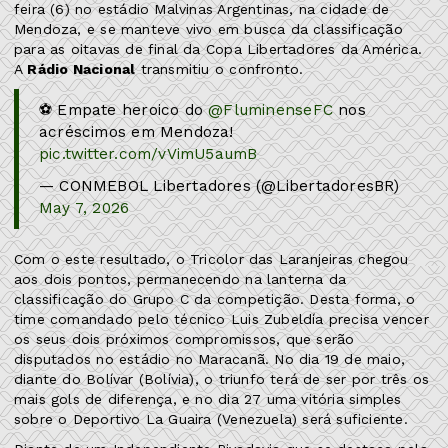
feira (6) no estádio Malvinas Argentinas, na cidade de
Mendoza, e se manteve vivo em busca da classificação
para as oitavas de final da Copa Libertadores da América.
A
Rádio Nacional
transmitiu o confronto.
⚽ Empate heroico do
@FluminenseFC
nos
acréscimos em Mendoza!
pic.twitter.com/vVimU5aumB
— CONMEBOL Libertadores (@LibertadoresBR)
May 7, 2026
Com o este resultado, o Tricolor das Laranjeiras chegou
aos dois pontos, permanecendo na lanterna da
classificação do Grupo C da competição. Desta forma, o
time comandado pelo técnico Luis Zubeldía precisa vencer
os seus dois próximos compromissos, que serão
disputados no estádio no Maracanã. No dia 19 de maio,
diante do Bolívar (Bolívia), o triunfo terá de ser por três os
mais gols de diferença, e no dia 27 uma vitória simples
sobre o Deportivo La Guaira (Venezuela) será suficiente.