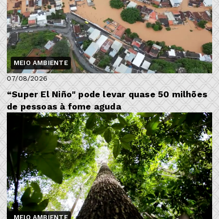
MEIO AMBIENTE
07/08/2026
“Super El Niño" pode levar quase 50 milhões
de pessoas à fome aguda
MEIO AMBIENTE