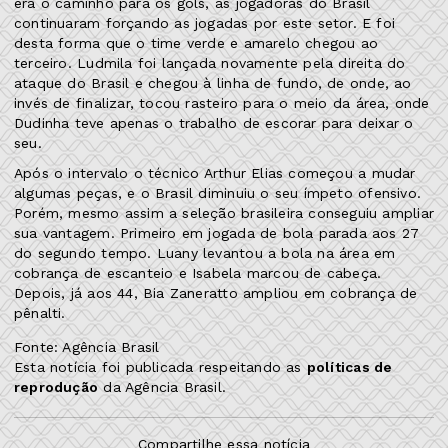
era o caminho para os gols, as jogadoras do Brasil
continuaram forçando as jogadas por este setor. E foi
desta forma que o time verde e amarelo chegou ao
terceiro. Ludmila foi lançada novamente pela direita do
ataque do Brasil e chegou à linha de fundo, de onde, ao
invés de finalizar, tocou rasteiro para o meio da área, onde
Dudinha teve apenas o trabalho de escorar para deixar o
seu.
Após o intervalo o técnico Arthur Elias começou a mudar
algumas peças, e o Brasil diminuiu o seu ímpeto ofensivo.
Porém, mesmo assim a seleção brasileira conseguiu ampliar
sua vantagem. Primeiro em jogada de bola parada aos 27
do segundo tempo. Luany levantou a bola na área em
cobrança de escanteio e Isabela marcou de cabeça.
Depois, já aos 44, Bia Zaneratto ampliou em cobrança de
pênalti.
Fonte: Agência Brasil
Esta notícia foi publicada respeitando as
políticas de
reprodução
da Agência Brasil.
Compartilhe essa notícia