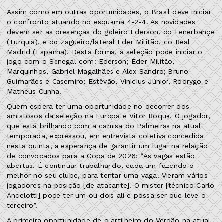
Assim como em outras oportunidades, o Brasil deve iniciar
o confronto atuando no esquema 4-2-4. As novidades
devem ser as presenças do goleiro Ederson, do Fenerbahçe
(Turquia), e do zagueiro/lateral Éder Militão, do Real
Madrid (Espanha). Desta forma, a seleção pode iniciar o
jogo com o Senegal com: Ederson; Éder Militão,
Marquinhos, Gabriel Magalhães e Alex Sandro; Bruno
Guimarães e Casemiro; Estêvão, Vinicius Júnior, Rodrygo e
Matheus Cunha.
Quem espera ter uma oportunidade no decorrer dos
amistosos da seleção na Europa é Vitor Roque. O jogador,
que está brilhando com a camisa do Palmeiras na atual
temporada, expressou, em entrevista coletiva concedida
nesta quinta, a esperança de garantir um lugar na relação
de convocados para a Copa de 2026: “As vagas estão
abertas. É continuar trabalhando, cada um fazendo o
melhor no seu clube, para tentar uma vaga. Vieram vários
jogadores na posição [de atacante]. O mister [técnico Carlo
Ancelotti] pode ter um ou dois ali e possa ser que leve o
terceiro”.
A primeira oportunidade de o artilheiro do Verdão na atual