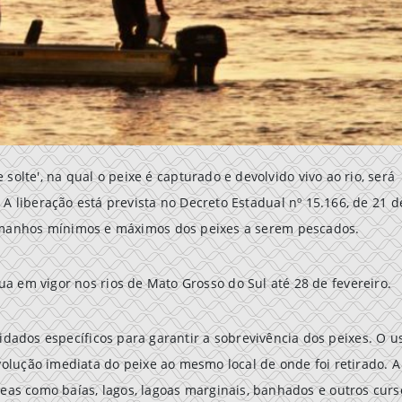
lte', na qual o peixe é capturado e devolvido vivo ao rio, será
. A liberação está prevista no Decreto Estadual nº 15.166, de 21 d
tamanhos mínimos e máximos dos peixes a serem pescados.
a em vigor nos rios de Mato Grosso do Sul até 28 de fevereiro.
idados específicos para garantir a sobrevivência dos peixes. O u
volução imediata do peixe ao mesmo local de onde foi retirado. A
áreas como baías, lagos, lagoas marginais, banhados e outros curs