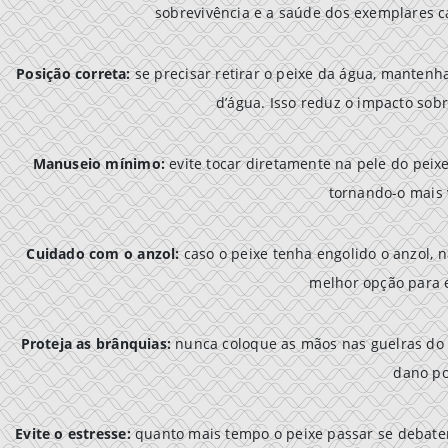
sobrevivência e a saúde dos exemplares c
Posição correta:
se precisar retirar o peixe da água, mantenh
d’água. Isso reduz o impacto sobr
Manuseio mínimo:
evite tocar diretamente na pele do peix
tornando-o mais 
Cuidado com o anzol:
caso o peixe tenha engolido o anzol, n
melhor opção para e
Proteja as brânquias:
nunca coloque as mãos nas guelras do p
dano po
Evite o estresse:
quanto mais tempo o peixe passar se debatend