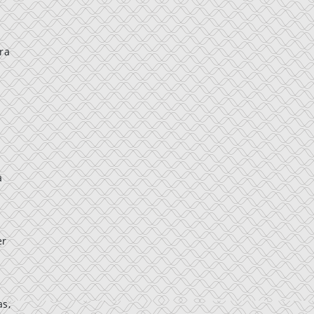
ra
a
er
as,