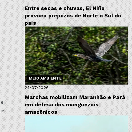
Entre secas e chuvas, El Niño
provoca prejuízos de Norte a Sul do
país
o
MEIO AMBIENTE
24/07/2026
Marchas mobilizam Maranhão e Pará
 e
em defesa dos manguezais
que
amazônicos